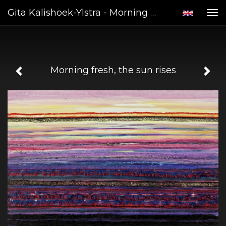
Gita Kalishoek-Ylstra - Morning Fresh, The Sun Rises
Tog
nav
Morning fresh, the sun rises