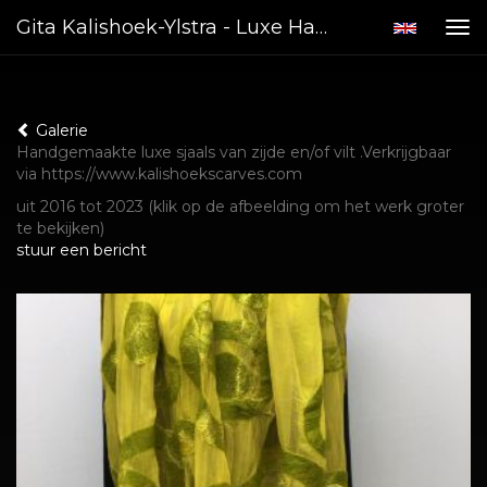
Gita Kalishoek-Ylstra - Luxe Handgemaakte Sjaals Van Zijde En/of Vilt
Tog
nav
Galerie
Handgemaakte luxe sjaals van zijde en/of vilt .Verkrijgbaar
via https://www.kalishoekscarves.com
uit 2016 tot 2023
(klik op de afbeelding om het werk groter
te bekijken)
stuur een bericht