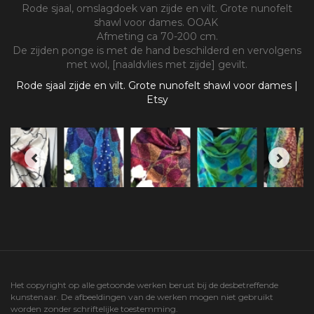
Rode sjaal, omslagdoek van zijde en vilt. Grote nunofelt
shawl voor dames. OOAK
Afmeting ca 70-200 cm.
De zijden ponge is met de hand beschilderd en vervolgens
met wol, [naaldvlies met zijde] gevilt.
Rode sjaal zijde en vilt. Grote nunofelt shawl voor dames |
Etsy
Het copyright op alle getoonde werken berust bij de desbetreffende
kunstenaar. De afbeeldingen van de werken mogen niet gebruikt
worden zonder schriftelijke toestemming.