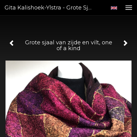
Gita Kalishoek-Ylstra - Grote Sjaal Van Zijde En Vilt, One Of A Kind
Tog
nav
Grote sjaal van zijde en vilt, one
of a kind