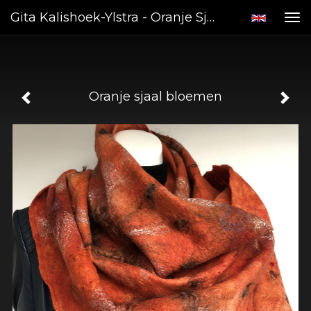
Gita Kalishoek-Ylstra - Oranje Sjaal Bloemen
Tog
nav
Oranje sjaal bloemen