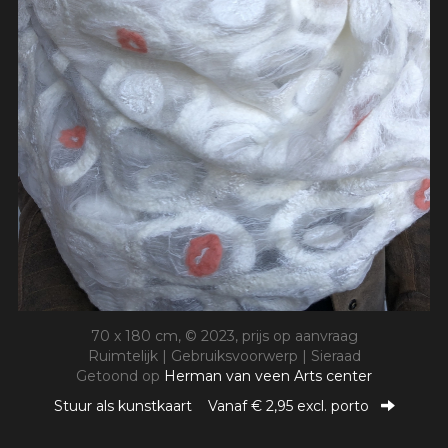
70 x 180 cm, © 2023, prijs op aanvraag
Ruimtelijk | Gebruiksvoorwerp | Sieraad
Getoond op
Herman van veen Arts center
Stuur als kunstkaart
Vanaf € 2,95 excl. porto