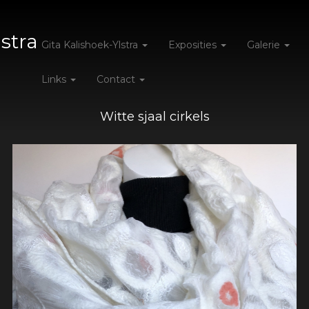
lstra
Gita Kalishoek-Ylstra
Exposities
Galerie
Links
Contact
Witte sjaal cirkels